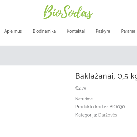
Apie mus
Biodinamika
Kontaktai
Paskyra
Parama
Baklažanai, 0,5 k
€
2.79
Neturime
Produkto kodas:
BIO030
Kategorija:
Daržovės