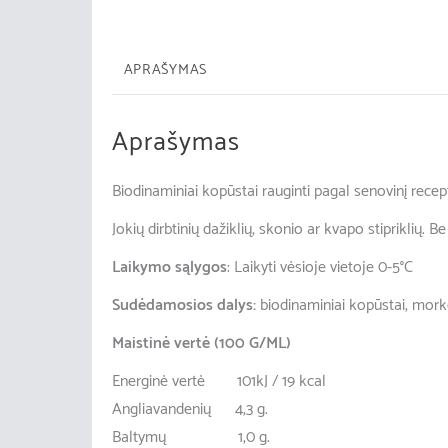
APRAŠYMAS
Aprašymas
Biodinaminiai kopūstai rauginti pagal senovinį recep
Jokių dirbtinių dažiklių, skonio ar kvapo stipriklių. 
Laikymo sąlygos
: Laikyti vėsioje vietoje 0-5°C
Sudėdamosios dalys:
biodinaminiai kopūstai, mork
Maistinė vertė (100 G/ML)
Energinė vertė 101kJ / 19 kcal
Angliavandenių 4,3 g.
Baltymų 1,0 g.