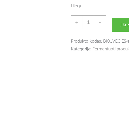
Liko 9
produkto
+
-
Į kr
kiekis:
#BIO_VEGGIES
Produkto kodas:
BIO_VEGIES-1
Kategorija:
Fermentuoti produk