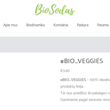
Apie mus
Biodinamika
Kontaktai
Paskyra
Parama
#BIO_VEGGIES
€
3.90
#BIO_VEGGIES
– 100% biodin
produktų linija.
Tai nuo pradžios iki pabaigos r
Gaminame pagal senovės rece