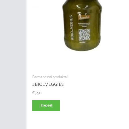
Fermentuoti produktai
#BIO_VEGGIES
€
5.50
Į krepšelį