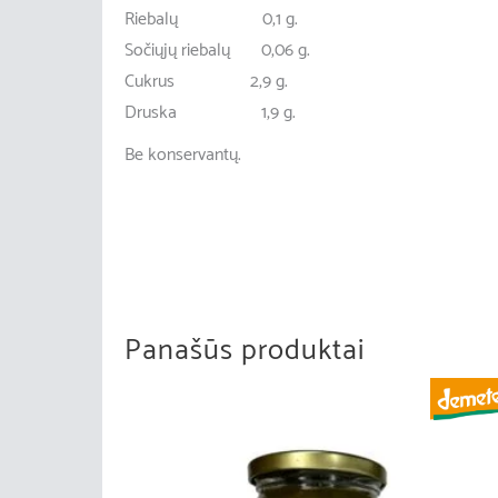
Riebalų 0,1 g.
Sočiųjų riebalų 0,06 g.
Cukrus 2,9 g.
Druska 1,9 g.
Be konservantų.
Panašūs produktai