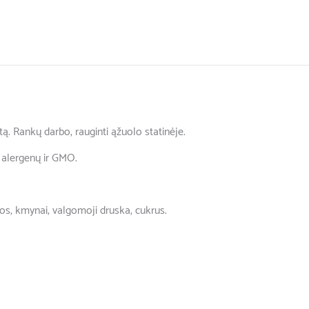
tą. Rankų darbo, rauginti ąžuolo statinėje.
Be alergenų ir GMO.
os, kmynai, valgomoji druska, cukrus.