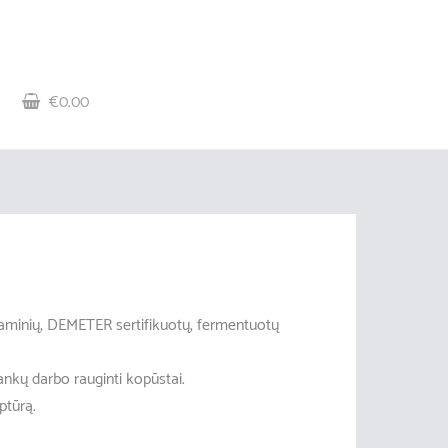
€0.00
aminių, DEMETER sertifikuotų, fermentuotų
ankų darbo rauginti kopūstai.
ptūrą.