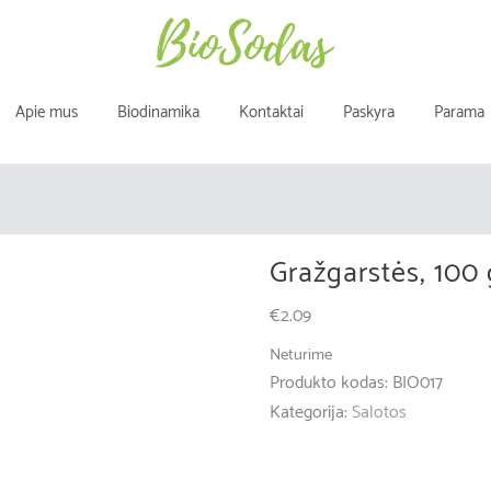
Apie mus
Biodinamika
Kontaktai
Paskyra
Parama
Gražgarstės, 100 
€
2.09
Neturime
Produkto kodas:
BIO017
Kategorija:
Salotos